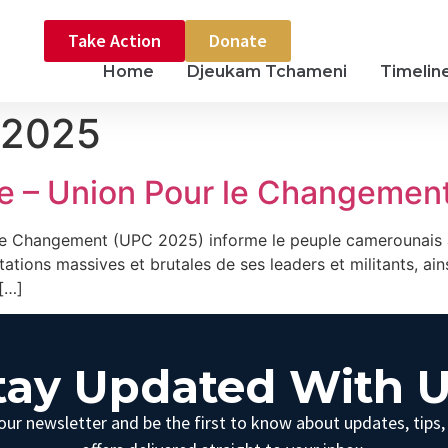
Take Action
Donate
Home
Djeukam Tchameni
Timelin
 2025
 – Union Pour le Changemen
e Changement (UPC 2025) informe le peuple camerounais ain
stations massives et brutales de ses leaders et militants, ai
 […]
tay Updated With U
our newsletter and be the first to know about updates, tips,