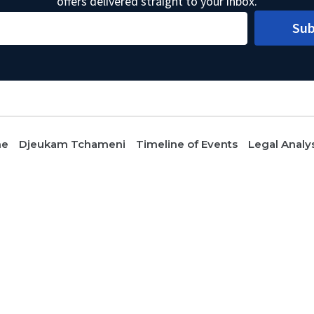
offers delivered straight to your inbox.
Sub
me
Djeukam Tchameni
Timeline of Events
Legal Analy