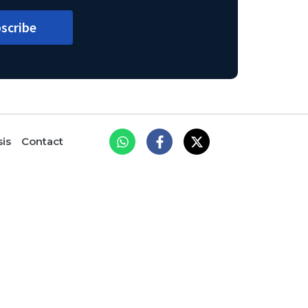
scribe
sis
Contact