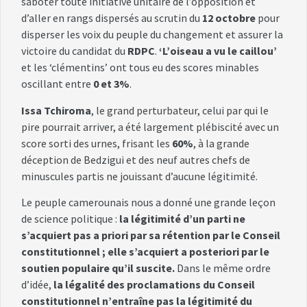
saboter toute initiative unitaire de l’opposition et
d’aller en rangs dispersés au scrutin du
12 octobre
pour
disperser les voix du peuple du changement et assurer la
victoire du candidat du
RDPC
.
‘L’oiseau a vu le caillou’
et les ‘clémentins’ ont tous eu des scores minables
oscillant entre
0 et 3%
.
Issa Tchiroma
, le grand perturbateur, celui par qui le
pire pourrait arriver, a été largement plébiscité avec un
score sorti des urnes, frisant les
60%
, à la grande
déception de Bedzigui et des neuf autres chefs de
minuscules partis ne jouissant d’aucune légitimité.
Le peuple camerounais nous a donné une grande leçon
de science politique :
la légitimité d’un parti ne
s’acquiert pas a priori par sa rétention par le Conseil
constitutionnel ; elle s’acquiert a posteriori par le
soutien populaire qu’il suscite.
Dans le même ordre
d’idée,
la légalité des proclamations du Conseil
constitutionnel n’entraîne pas la légitimité du